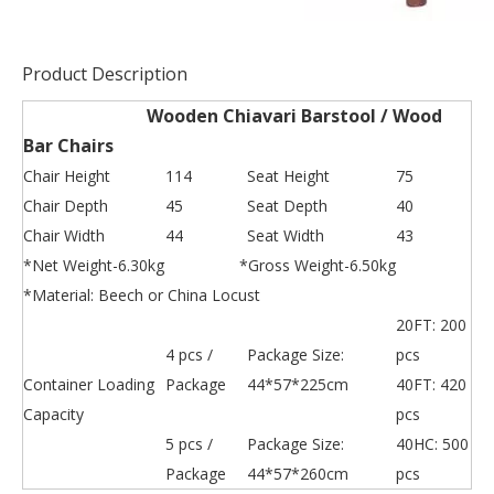
Product Description
Wooden Chiavari Barstool / Wood
Bar Chairs
Chair Height
114
Seat Height
75
Chair Depth
45
Seat Depth
40
Chair Width
44
Seat Width
43
*Net Weight-6.30kg *Gross Weight-6.50kg
*Material: Beech or China Locust
20FT: 200
4 pcs /
Package Size:
pcs
Container Loading
Package
44*57*225cm
40FT: 420
Capacity
pcs
5 pcs /
Package Size:
40HC: 500
Package
44*57*260cm
pcs