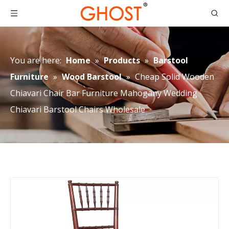
You are here:
Home
»
Products
»
Barstool
Furniture
»
Wood Barstool
»
Cheap Solid Wooden
Chiavari Chair Bar Furniture Mahogany Wedding
Chiavari Barstool Chairs Wholesale