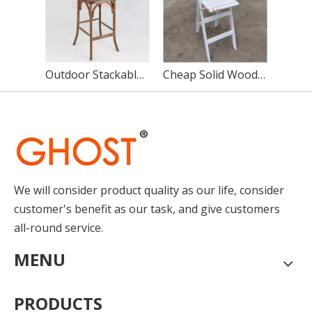
Outdoor Stackable Wooden Cross Back Chair Portable Cross Barstool Hotel Bar Chairs
Cheap Solid Wooden Folding Chair Bar Furniture White Wedding Folding Barstool Chairs Wholesale
We will consider product quality as our life, consider
customer's benefit as our task, and give customers
all-round service.
MENU
PRODUCTS